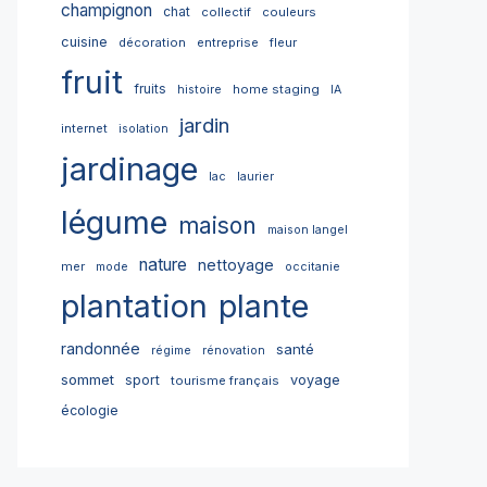
champignon
chat
collectif
couleurs
cuisine
décoration
entreprise
fleur
fruit
fruits
home staging
histoire
IA
jardin
internet
isolation
jardinage
lac
laurier
légume
maison
maison langel
nature
nettoyage
mer
mode
occitanie
plantation
plante
randonnée
santé
régime
rénovation
sommet
sport
voyage
tourisme français
écologie