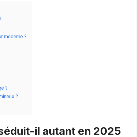
?
eur moderne ?
ge ?
mineux ?
séduit-il autant en 2025