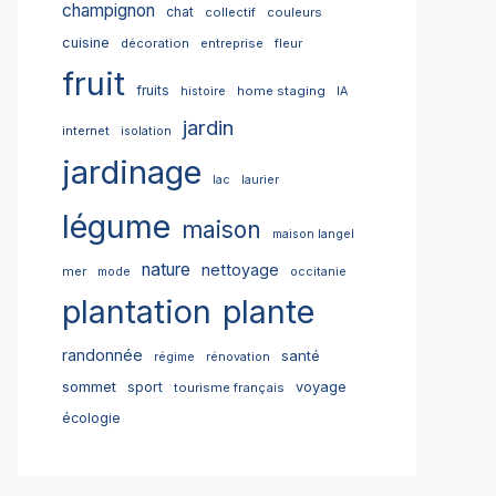
champignon
chat
collectif
couleurs
cuisine
décoration
entreprise
fleur
fruit
fruits
home staging
histoire
IA
jardin
internet
isolation
jardinage
lac
laurier
légume
maison
maison langel
nature
nettoyage
mer
mode
occitanie
plantation
plante
randonnée
santé
régime
rénovation
sommet
sport
voyage
tourisme français
écologie