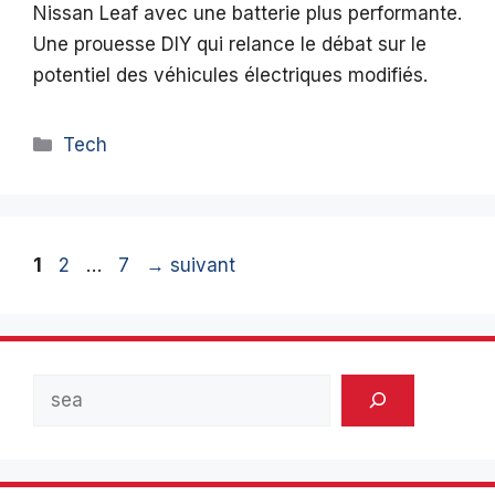
Nissan Leaf avec une batterie plus performante.
Une prouesse DIY qui relance le débat sur le
potentiel des véhicules électriques modifiés.
Catégories
Tech
Page
Page
Page
1
2
…
7
→
suivant
Rechercher