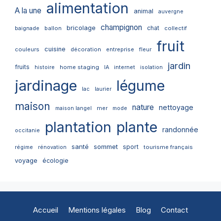
alimentation
A la une
animal
auvergne
champignon
bricolage
chat
ballon
collectif
baignade
fruit
cuisine
couleurs
décoration
entreprise
fleur
jardin
fruits
home staging
internet
histoire
IA
isolation
jardinage
légume
lac
laurier
maison
nature
nettoyage
mer
maison langel
mode
plantation
plante
randonnée
occitanie
santé
sommet
sport
tourisme français
régime
rénovation
voyage
écologie
Accueil
Mentions légales
Blog
Contact