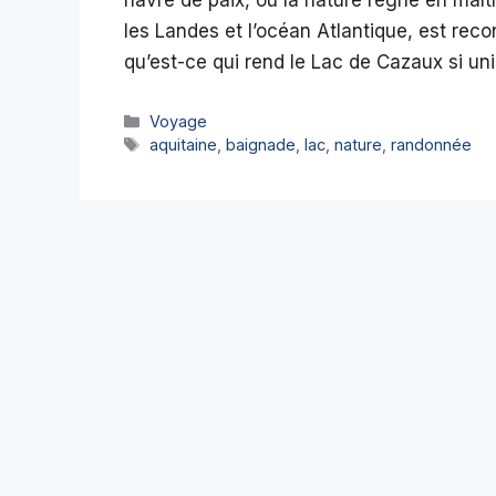
les Landes et l’océan Atlantique, est re
qu’est-ce qui rend le Lac de Cazaux si u
Catégories
Voyage
Étiquettes
aquitaine
,
baignade
,
lac
,
nature
,
randonnée