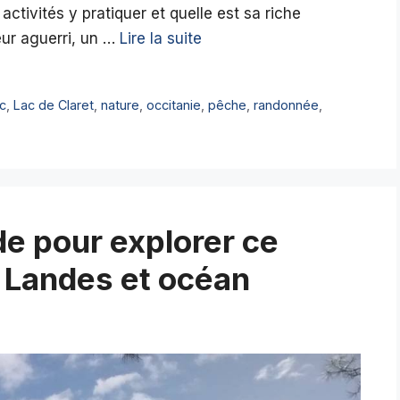
ctivités y pratiquer et quelle est sa riche
ur aguerri, un …
Lire la suite
ac
,
Lac de Claret
,
nature
,
occitanie
,
pêche
,
randonnée
,
de pour explorer ce
 Landes et océan