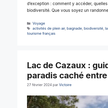
d’exception : comment y accéder, quelles a
biodiversité. Que vous soyez un randonne
Catégories
Voyage
Étiquettes
activités de plein air
,
baignade
,
biodiversité
,
l
tourisme français
Lac de Cazaux : gui
paradis caché entre
27 février 2024
par
Victoire