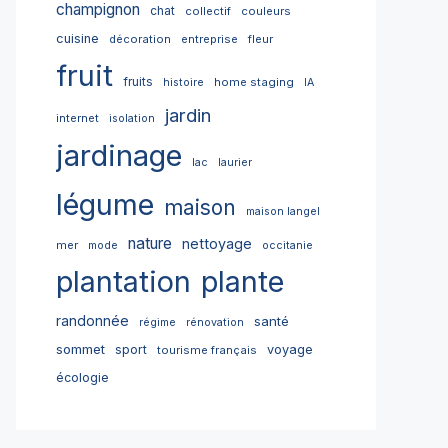
champignon
chat
collectif
couleurs
cuisine
décoration
entreprise
fleur
fruit
fruits
home staging
histoire
IA
jardin
internet
isolation
jardinage
lac
laurier
légume
maison
maison langel
nature
nettoyage
mer
mode
occitanie
plantation
plante
randonnée
santé
régime
rénovation
sommet
sport
voyage
tourisme français
écologie