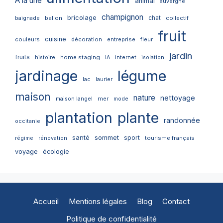
A la une
animal
auvergne
champignon
bricolage
chat
ballon
collectif
baignade
fruit
cuisine
couleurs
décoration
entreprise
fleur
jardin
fruits
home staging
internet
histoire
IA
isolation
jardinage
légume
lac
laurier
maison
nature
nettoyage
mer
maison langel
mode
plantation
plante
randonnée
occitanie
santé
sommet
sport
tourisme français
régime
rénovation
voyage
écologie
Accueil
Mentions légales
Blog
Contact
Politique de confidentialité