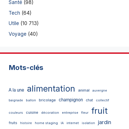
Santé
(98)
Tech
(64)
Utile
(10 713)
Voyage
(40)
Mots-clés
alimentation
A la une
animal
auvergne
champignon
bricolage
chat
ballon
collectif
baignade
fruit
cuisine
couleurs
décoration
entreprise
fleur
jardin
fruits
home staging
internet
histoire
IA
isolation