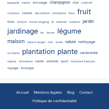
champignon
bricolage
chat
ballon
collectif
baignade
fruit
cuisine
couleurs
décoration
entreprise
fleur
jardin
fruits
home staging
internet
histoire
IA
isolation
jardinage
légume
lac
laurier
maison
nature
nettoyage
mer
maison langel
mode
plantation
plante
randonnée
occitanie
santé
sommet
sport
tourisme français
régime
rénovation
voyage
écologie
Accueil
Mentions légales
Blog
Contact
Politique de confidentialité