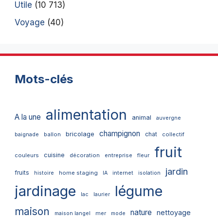
Utile
(10 713)
Voyage
(40)
Mots-clés
alimentation
A la une
animal
auvergne
champignon
bricolage
chat
ballon
collectif
baignade
fruit
cuisine
couleurs
décoration
entreprise
fleur
jardin
fruits
home staging
internet
histoire
IA
isolation
jardinage
légume
lac
laurier
maison
nature
nettoyage
mer
maison langel
mode