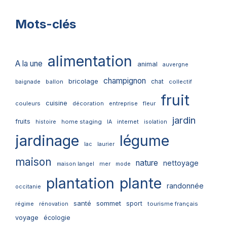
Mots-clés
alimentation
A la une
animal
auvergne
champignon
bricolage
chat
ballon
collectif
baignade
fruit
cuisine
couleurs
décoration
entreprise
fleur
jardin
fruits
home staging
internet
histoire
IA
isolation
jardinage
légume
lac
laurier
maison
nature
nettoyage
mer
maison langel
mode
plantation
plante
randonnée
occitanie
santé
sommet
sport
tourisme français
régime
rénovation
voyage
écologie