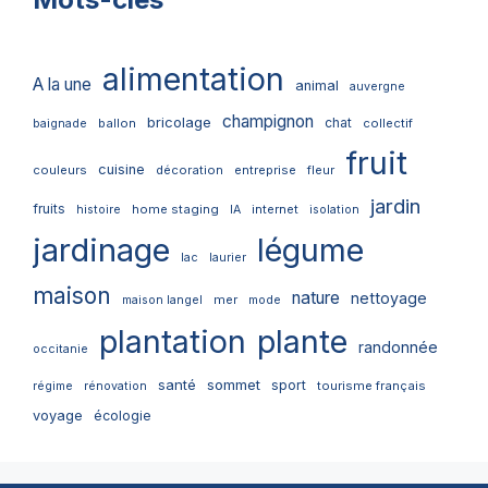
alimentation
A la une
animal
auvergne
champignon
bricolage
chat
ballon
collectif
baignade
fruit
cuisine
couleurs
décoration
entreprise
fleur
jardin
fruits
home staging
internet
histoire
IA
isolation
jardinage
légume
lac
laurier
maison
nature
nettoyage
mer
maison langel
mode
plantation
plante
randonnée
occitanie
santé
sommet
sport
tourisme français
régime
rénovation
voyage
écologie