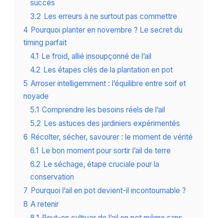
succès
3.2
Les erreurs à ne surtout pas commettre
4
Pourquoi planter en novembre ? Le secret du
timing parfait
4.1
Le froid, allié insoupçonné de l’ail
4.2
Les étapes clés de la plantation en pot
5
Arroser intelligemment : l’équilibre entre soif et
noyade
5.1
Comprendre les besoins réels de l’ail
5.2
Les astuces des jardiniers expérimentés
6
Récolter, sécher, savourer : le moment de vérité
6.1
Le bon moment pour sortir l’ail de terre
6.2
Le séchage, étape cruciale pour la
conservation
7
Pourquoi l’ail en pot devient-il incontournable ?
8
A retenir
8.1
Peut-on cultiver de l’ail en pot même sans