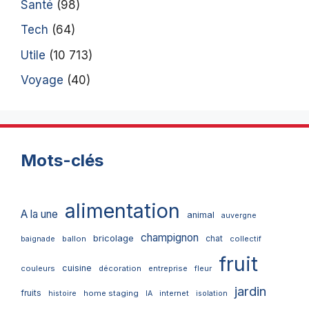
Santé
(98)
Tech
(64)
Utile
(10 713)
Voyage
(40)
Mots-clés
alimentation
A la une
animal
auvergne
champignon
bricolage
chat
ballon
collectif
baignade
fruit
cuisine
couleurs
décoration
entreprise
fleur
jardin
fruits
home staging
internet
histoire
IA
isolation