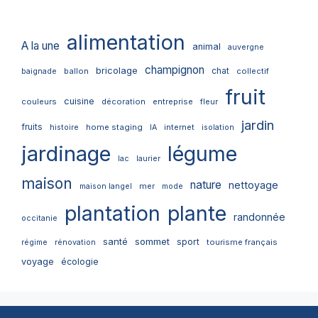
alimentation
A la une
animal
auvergne
champignon
bricolage
chat
ballon
collectif
baignade
fruit
cuisine
couleurs
décoration
entreprise
fleur
jardin
fruits
home staging
internet
histoire
IA
isolation
jardinage
légume
lac
laurier
maison
nature
nettoyage
mer
maison langel
mode
plantation
plante
randonnée
occitanie
santé
sommet
sport
tourisme français
régime
rénovation
voyage
écologie