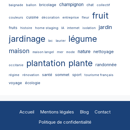
champignon
bricolage
chat
ballon
collectif
baignade
fruit
cuisine
couleurs
décoration
entreprise
fleur
jardin
fruits
home staging
internet
histoire
IA
isolation
jardinage
légume
lac
laurier
maison
nature
nettoyage
mer
maison langel
mode
plantation
plante
randonnée
occitanie
santé
sommet
sport
tourisme français
régime
rénovation
voyage
écologie
Accueil
Mentions légales
Blog
Contact
Politique de confidentialité