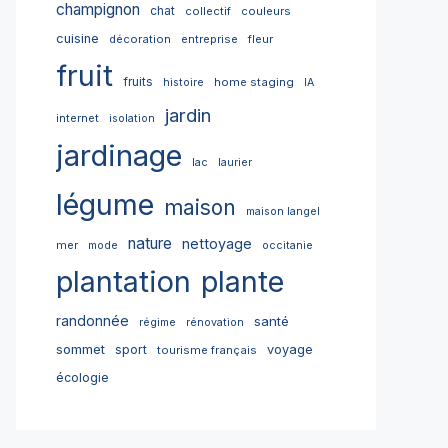
champignon
chat
collectif
couleurs
cuisine
décoration
entreprise
fleur
fruit
fruits
home staging
histoire
IA
jardin
internet
isolation
jardinage
lac
laurier
légume
maison
maison langel
nature
nettoyage
mer
mode
occitanie
plantation
plante
randonnée
santé
régime
rénovation
sommet
sport
voyage
tourisme français
écologie