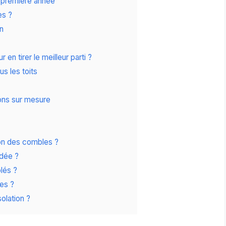
a première année
es ?
en
 tirer le meilleur parti ?
s les toits
ons sur mesure
tion des combles ?
ndée ?
lés ?
les ?
olation ?