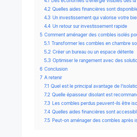
4.1
Des économies d’énergie visibles dès l
4.2
Quelles aides financières sont disponibl
4.3
Un investissement qui valorise votre bi
4.4
Un retour sur investissement rapide
5
Comment aménager des combles isolés pour en
5.1
Transformer les combles en chambre sou
5.2
Créer un bureau ou un espace détente
5.3
Optimiser le rangement avec des soluti
6
Conclusion
7
A retenir
7.1
Quel est le principal avantage de l’isola
7.2
Quelle épaisseur disolant est recomma
7.3
Les combles perdus peuvent-ils être iso
7.4
Quelles aides financières sont accessib
7.5
Peut-on aménager des combles après is