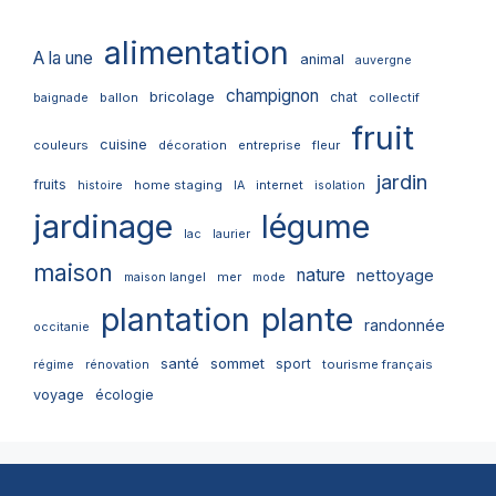
alimentation
A la une
animal
auvergne
champignon
bricolage
chat
ballon
collectif
baignade
fruit
cuisine
couleurs
décoration
entreprise
fleur
jardin
fruits
home staging
internet
histoire
IA
isolation
jardinage
légume
lac
laurier
maison
nature
nettoyage
mer
maison langel
mode
plantation
plante
randonnée
occitanie
santé
sommet
sport
tourisme français
régime
rénovation
voyage
écologie