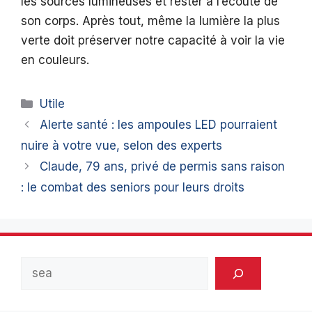
les sources lumineuses et rester à l’écoute de
son corps. Après tout, même la lumière la plus
verte doit préserver notre capacité à voir la vie
en couleurs.
Catégories
Utile
Alerte santé : les ampoules LED pourraient
nuire à votre vue, selon des experts
Claude, 79 ans, privé de permis sans raison
: le combat des seniors pour leurs droits
Rechercher