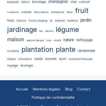
champignon
bricolage
chat
ballon
collectif
baignade
fruit
cuisine
couleurs
décoration
entreprise
fleur
jardin
fruits
home staging
internet
histoire
IA
isolation
jardinage
légume
lac
laurier
maison
nature
nettoyage
mer
maison langel
mode
plantation
plante
randonnée
occitanie
santé
sommet
sport
tourisme français
régime
rénovation
voyage
écologie
Accueil
Mentions légales
Blog
Contact
Politique de confidentialité