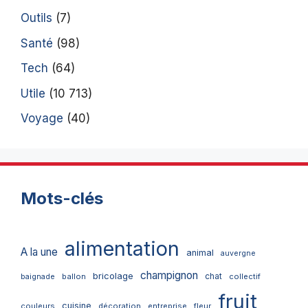
Outils
(7)
Santé
(98)
Tech
(64)
Utile
(10 713)
Voyage
(40)
Mots-clés
alimentation
A la une
animal
auvergne
champignon
bricolage
chat
ballon
collectif
baignade
fruit
cuisine
couleurs
décoration
entreprise
fleur