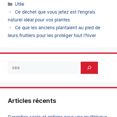
Catégories
Utile
Ce déchet que vous jetez est l’engrais
naturel idéal pour vos plantes
Ce que les anciens plantaient au pied de
leurs fruitiers pour les protéger tout l’hiver
Rechercher
Articles récents
Garanties socle et options pour une multirisque