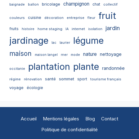
champignon
bricolage
chat
ballon
collectif
baignade
fruit
cuisine
couleurs
décoration
entreprise
fleur
jardin
fruits
home staging
internet
histoire
IA
isolation
jardinage
légume
lac
laurier
maison
nature
nettoyage
mer
maison langel
mode
plantation
plante
randonnée
occitanie
santé
sommet
sport
tourisme français
régime
rénovation
voyage
écologie
Accueil
Mentions légales
Blog
Contact
Politique de confidentialité