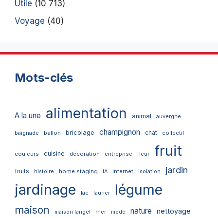
Utile
(10 713)
Voyage
(40)
Mots-clés
alimentation
A la une
animal
auvergne
champignon
bricolage
chat
ballon
collectif
baignade
fruit
cuisine
couleurs
décoration
entreprise
fleur
jardin
fruits
home staging
internet
histoire
IA
isolation
jardinage
légume
lac
laurier
maison
nature
nettoyage
mer
maison langel
mode