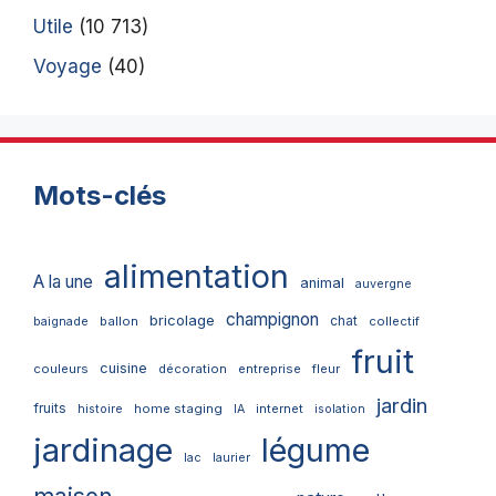
Utile
(10 713)
Voyage
(40)
Mots-clés
alimentation
A la une
animal
auvergne
champignon
bricolage
chat
ballon
collectif
baignade
fruit
cuisine
couleurs
décoration
entreprise
fleur
jardin
fruits
home staging
internet
histoire
IA
isolation
jardinage
légume
lac
laurier