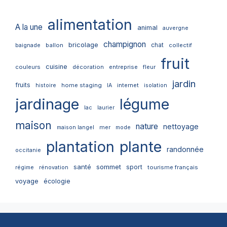
alimentation
A la une
animal
auvergne
champignon
bricolage
chat
ballon
collectif
baignade
fruit
cuisine
couleurs
décoration
entreprise
fleur
jardin
fruits
home staging
internet
histoire
IA
isolation
jardinage
légume
lac
laurier
maison
nature
nettoyage
mer
maison langel
mode
plantation
plante
randonnée
occitanie
santé
sommet
sport
tourisme français
régime
rénovation
voyage
écologie