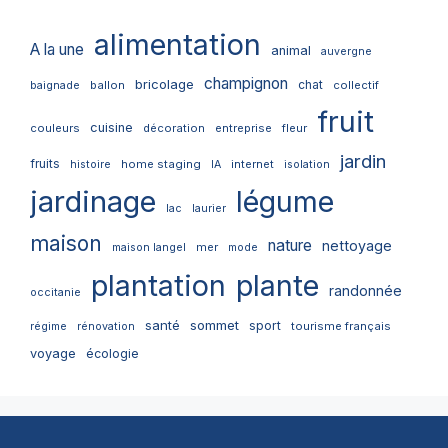
alimentation
A la une
animal
auvergne
champignon
bricolage
chat
ballon
collectif
baignade
fruit
cuisine
couleurs
décoration
entreprise
fleur
jardin
fruits
home staging
internet
histoire
IA
isolation
jardinage
légume
lac
laurier
maison
nature
nettoyage
mer
maison langel
mode
plantation
plante
randonnée
occitanie
santé
sommet
sport
tourisme français
régime
rénovation
voyage
écologie