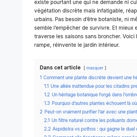
existe pourtant une qui ne demande ni culte
végétation discrète mais infatigable, ré
urbains. Pas besoin d’être botaniste, ni mê
semble l’empêcher de survivre. Et mieux enc
traverse les saisons sans broncher. Voici l
rampe, réinvente le jardin intérieur.
Dans cet article
masquer
1
Comment une plante discrète devient une hé
1.1
Une alliée inattendue pour les citadins p
1.2
Un héritage botanique forgé dans l’ombr
1.3
Pourquoi d’autres plantes échouent là où
2
Peut-on vraiment purifier l’air avec une plan
2.1
Un filtre naturel contre les polluants do
2.2
Aspidistra vs pothos : qui gagne le duel 