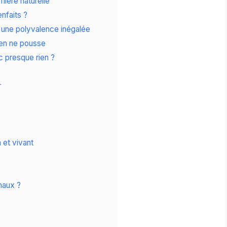
ière naturelle
enfaits ?
: une polyvalence inégalée
rien ne pousse
c presque rien ?
r
 et vivant
imaux ?