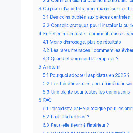
2.3
Comment elle fonctionne même sans lum
3
Où placer l’aspidistra pour maximiser ses bi
3.1
Des coins oubliés aux pièces centrales 
3.2
Conseils pratiques pour l’installer là où 
4
Entretien minimaliste : comment réussir ave
4.1
Moins d’arrosage, plus de résultats
4.2
Les rares menaces : comment les évite
4.3
Quand et comment la rempoter ?
5
A retenir
5.1
Pourquoi adopter l’aspidistra en 2025 ?
5.2
Les bénéfices clés pour un intérieur sain
5.3
Une plante pour toutes les générations
6
FAQ
6.1
L’aspidistra est-elle toxique pour les an
6.2
Faut-il la fertiliser ?
6.3
Peut-elle fleurir à l’intérieur ?