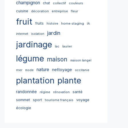
champignon
chat
collectif
couleurs
cuisine
décoration
entreprise
fleur
fruit
fruits
home staging
histoire
IA
jardin
internet
isolation
jardinage
lac
laurier
légume
maison
maison langel
nature
nettoyage
mer
mode
occitanie
plantation
plante
randonnée
santé
régime
rénovation
sommet
sport
voyage
tourisme français
écologie