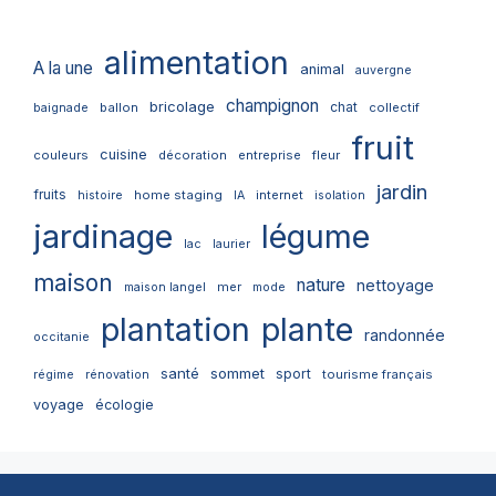
alimentation
A la une
animal
auvergne
champignon
bricolage
chat
ballon
collectif
baignade
fruit
cuisine
couleurs
décoration
entreprise
fleur
jardin
fruits
home staging
internet
histoire
IA
isolation
jardinage
légume
lac
laurier
maison
nature
nettoyage
mer
maison langel
mode
plantation
plante
randonnée
occitanie
santé
sommet
sport
tourisme français
régime
rénovation
voyage
écologie