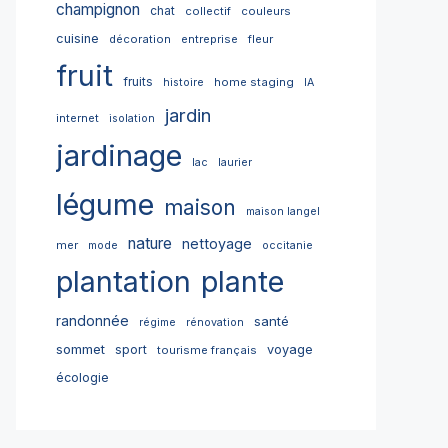
champignon
chat
collectif
couleurs
cuisine
décoration
entreprise
fleur
fruit
fruits
home staging
histoire
IA
jardin
internet
isolation
jardinage
lac
laurier
légume
maison
maison langel
nature
nettoyage
mer
mode
occitanie
plantation
plante
randonnée
santé
régime
rénovation
sommet
sport
voyage
tourisme français
écologie