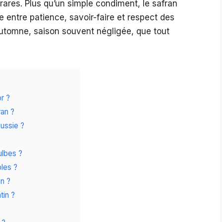
rares. Plus qu’un simple condiment, le safran
ce entre patience, savoir-faire et respect des
’automne, saison souvent négligée, que tout
or ?
ran ?
ussie ?
ulbes ?
les ?
n ?
tin ?