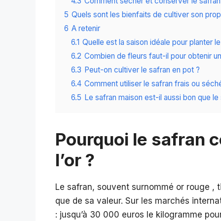
4.3
Comment sécher et conserver le safran
5
Quels sont les bienfaits de cultiver son prop
6
A retenir
6.1
Quelle est la saison idéale pour planter le
6.2
Combien de fleurs faut-il pour obtenir 
6.3
Peut-on cultiver le safran en pot ?
6.4
Comment utiliser le safran frais ou séch
6.5
Le safran maison est-il aussi bon que l
Pourquoi le safran c
l’or ?
Le safran, souvent surnommé or rouge , 
que de sa valeur. Sur les marchés interna
: jusqu’à 30 000 euros le kilogramme pour