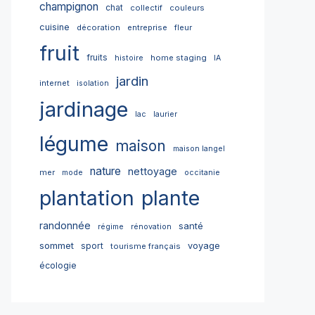
champignon
chat
collectif
couleurs
cuisine
décoration
entreprise
fleur
fruit
fruits
home staging
histoire
IA
jardin
internet
isolation
jardinage
lac
laurier
légume
maison
maison langel
nature
nettoyage
mer
mode
occitanie
plantation
plante
randonnée
santé
régime
rénovation
sommet
sport
voyage
tourisme français
écologie