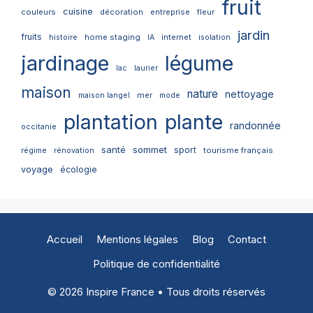
fruit
cuisine
couleurs
décoration
entreprise
fleur
jardin
fruits
home staging
internet
histoire
IA
isolation
jardinage
légume
lac
laurier
maison
nature
nettoyage
mer
maison langel
mode
plantation
plante
randonnée
occitanie
santé
sommet
sport
tourisme français
régime
rénovation
voyage
écologie
Accueil
Mentions légales
Blog
Contact
Politique de confidentialité
© 2026 Inspire France • Tous droits réservés