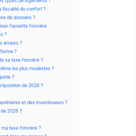
les types de logements ?
a fiscalité du confort ?
ions de dossiers ?
er l’assiette foncière
és ?
s erreurs ?
réforme ?
de sa taxe foncière ?
 même les plus modestes ?
juste ?
d’imposition de 2026 ?
priétaires et des investisseurs ?
r de 2026 ?
 ma taxe foncière ?