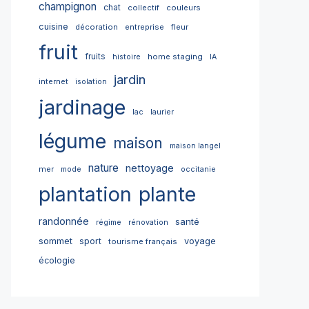
champignon
chat
collectif
couleurs
cuisine
décoration
entreprise
fleur
fruit
fruits
home staging
histoire
IA
jardin
internet
isolation
jardinage
lac
laurier
légume
maison
maison langel
nature
nettoyage
mer
mode
occitanie
plantation
plante
randonnée
santé
régime
rénovation
sommet
sport
voyage
tourisme français
écologie