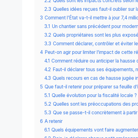
2.2
Quels sont les impacts concrets selon 
2.3
Quelles idées reçues faut-il oublier sur l
3
Comment l’État va-t-il mettre à jour 7,4 mill
3.1
Un chantier sans précédent pour modernis
3.2
Quels propriétaires sont les plus expos
3.3
Comment déclarer, contrôler et éviter le
4
Peut-on agir pour limiter l’impact de cette 
4.1
Comment réduire ou anticiper la hausse 
4.2
Faut-il déclarer tous ses équipements,
4.3
Quels recours en cas de hausse jugée in
5
Que faut-il retenir pour préparer sa feuille 
5.1
Quelle évolution pour la fiscalité locale ?
5.2
Quelles sont les préoccupations des pro
5.3
Que se passe-t-il concrètement à parti
6
A retenir
6.1
Quels équipements vont faire augmenter