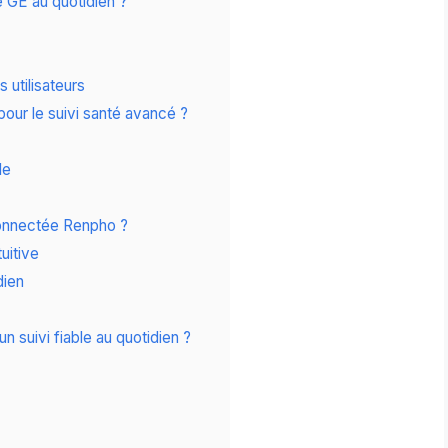
 GE au quotidien ?
 utilisateurs
pour le suivi santé avancé ?
le
e connectée Renpho ?
tuitive
dien
 suivi fiable au quotidien ?