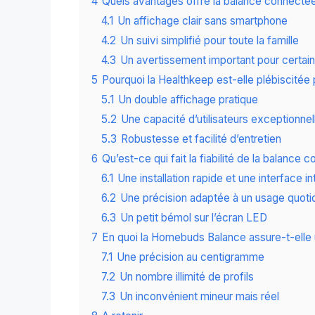
4
Quels avantages offre la balance connectée
4.1
Un affichage clair sans smartphone
4.2
Un suivi simplifié pour toute la famille
4.3
Un avertissement important pour certains
5
Pourquoi la Healthkeep est-elle plébiscitée 
5.1
Un double affichage pratique
5.2
Une capacité d’utilisateurs exceptionnel
5.3
Robustesse et facilité d’entretien
6
Qu’est-ce qui fait la fiabilité de la balanc
6.1
Une installation rapide et une interface in
6.2
Une précision adaptée à un usage quoti
6.3
Un petit bémol sur l’écran LED
7
En quoi la Homebuds Balance assure-t-elle un
7.1
Une précision au centigramme
7.2
Un nombre illimité de profils
7.3
Un inconvénient mineur mais réel