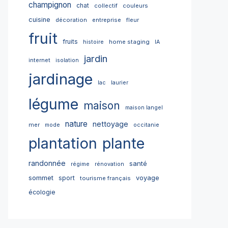
champignon
chat
collectif
couleurs
cuisine
décoration
entreprise
fleur
fruit
fruits
home staging
histoire
IA
jardin
internet
isolation
jardinage
lac
laurier
légume
maison
maison langel
nature
nettoyage
mer
mode
occitanie
plantation
plante
randonnée
santé
régime
rénovation
sommet
sport
voyage
tourisme français
écologie