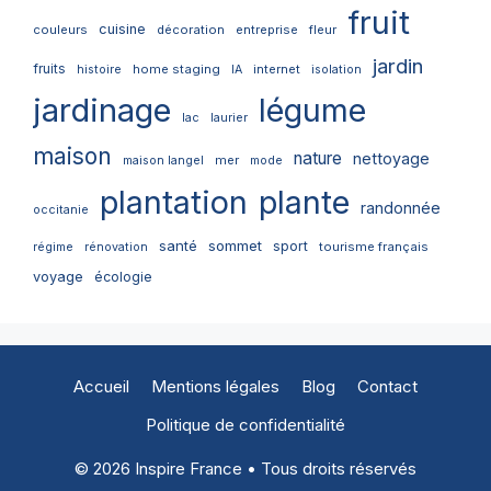
fruit
cuisine
couleurs
décoration
entreprise
fleur
jardin
fruits
home staging
internet
histoire
IA
isolation
jardinage
légume
lac
laurier
maison
nature
nettoyage
mer
maison langel
mode
plantation
plante
randonnée
occitanie
santé
sommet
sport
tourisme français
régime
rénovation
voyage
écologie
Accueil
Mentions légales
Blog
Contact
Politique de confidentialité
© 2026 Inspire France • Tous droits réservés