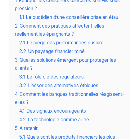
1
Pourquoi les conseillers bancaires sont-ils sous
pression ?
1.1
Le quotidien d’une conseillère prise en étau
2
Comment ces pratiques affectent-elles
réellement les épargnants ?
2.1
Le piège des performances illusoire
2.2
Un paysage financier miné
3
Quelles solutions émergent pour protéger les
clients ?
3.1
Le rôle clé des régulateurs
3.2
L’essor des alternatives éthiques
4
Comment les banques traditionnelles réagissent-
elles ?
4.1
Des signaux encourageants
4.2
La technologie comme alliée
5
A retenir
5.1
Quels sont les produits financiers les plus