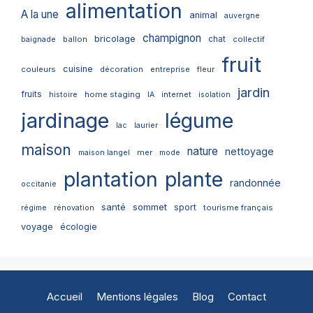
alimentation
A la une
animal
auvergne
champignon
bricolage
chat
ballon
collectif
baignade
fruit
cuisine
couleurs
décoration
entreprise
fleur
jardin
fruits
home staging
internet
histoire
IA
isolation
jardinage
légume
lac
laurier
maison
nature
nettoyage
mer
maison langel
mode
plantation
plante
randonnée
occitanie
santé
sommet
sport
tourisme français
régime
rénovation
voyage
écologie
Accueil
Mentions légales
Blog
Contact