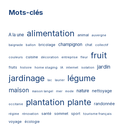
Mots-clés
alimentation
A la une
animal
auvergne
champignon
bricolage
chat
ballon
collectif
baignade
fruit
cuisine
couleurs
décoration
entreprise
fleur
jardin
fruits
home staging
internet
histoire
IA
isolation
jardinage
légume
lac
laurier
maison
nature
nettoyage
mer
maison langel
mode
plantation
plante
randonnée
occitanie
santé
sommet
sport
tourisme français
régime
rénovation
voyage
écologie