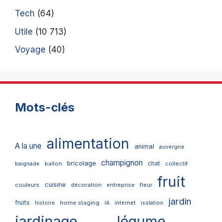
Tech
(64)
Utile
(10 713)
Voyage
(40)
Mots-clés
alimentation
A la une
animal
auvergne
champignon
bricolage
chat
ballon
collectif
baignade
fruit
cuisine
couleurs
décoration
entreprise
fleur
jardin
fruits
home staging
internet
histoire
IA
isolation
jardinage
légume