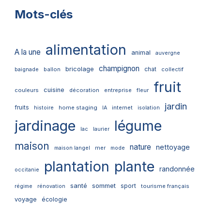
Mots-clés
alimentation
A la une
animal
auvergne
champignon
bricolage
chat
ballon
collectif
baignade
fruit
cuisine
couleurs
décoration
entreprise
fleur
jardin
fruits
home staging
internet
histoire
IA
isolation
jardinage
légume
lac
laurier
maison
nature
nettoyage
mer
maison langel
mode
plantation
plante
randonnée
occitanie
santé
sommet
sport
tourisme français
régime
rénovation
voyage
écologie