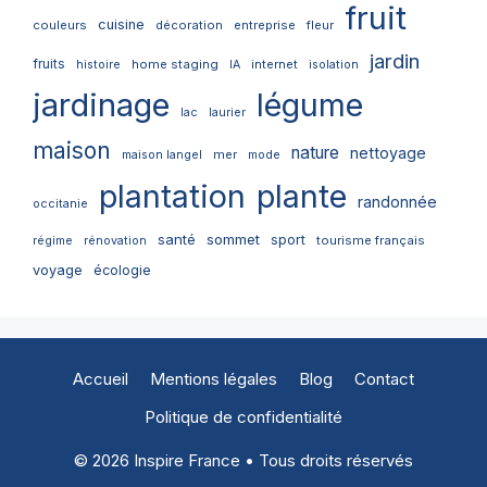
fruit
cuisine
couleurs
décoration
entreprise
fleur
jardin
fruits
home staging
internet
histoire
IA
isolation
jardinage
légume
lac
laurier
maison
nature
nettoyage
mer
maison langel
mode
plantation
plante
randonnée
occitanie
santé
sommet
sport
tourisme français
régime
rénovation
voyage
écologie
Accueil
Mentions légales
Blog
Contact
Politique de confidentialité
© 2026 Inspire France • Tous droits réservés