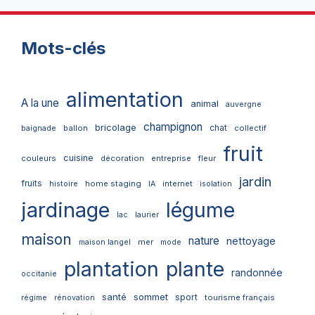
Mots-clés
alimentation
A la une
animal
auvergne
champignon
bricolage
chat
ballon
collectif
baignade
fruit
cuisine
couleurs
décoration
entreprise
fleur
jardin
fruits
home staging
internet
histoire
IA
isolation
jardinage
légume
lac
laurier
maison
nature
nettoyage
mer
maison langel
mode
plantation
plante
randonnée
occitanie
santé
sommet
sport
tourisme français
régime
rénovation