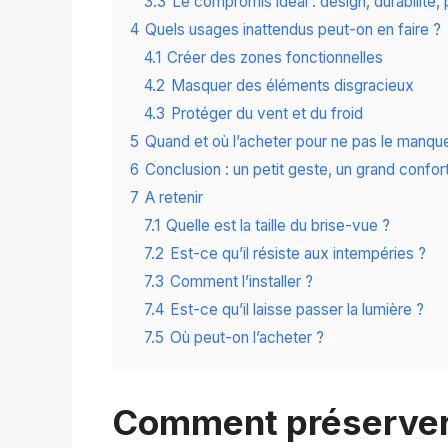
3.3
Le compromis idéal : design, durabilité, 
4
Quels usages inattendus peut-on en faire ?
4.1
Créer des zones fonctionnelles
4.2
Masquer des éléments disgracieux
4.3
Protéger du vent et du froid
5
Quand et où l’acheter pour ne pas le manque
6
Conclusion : un petit geste, un grand confor
7
A retenir
7.1
Quelle est la taille du brise-vue ?
7.2
Est-ce qu’il résiste aux intempéries ?
7.3
Comment l’installer ?
7.4
Est-ce qu’il laisse passer la lumière ?
7.5
Où peut-on l’acheter ?
Comment préserver 