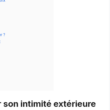
prix
r ?
t
son intimité extérieure