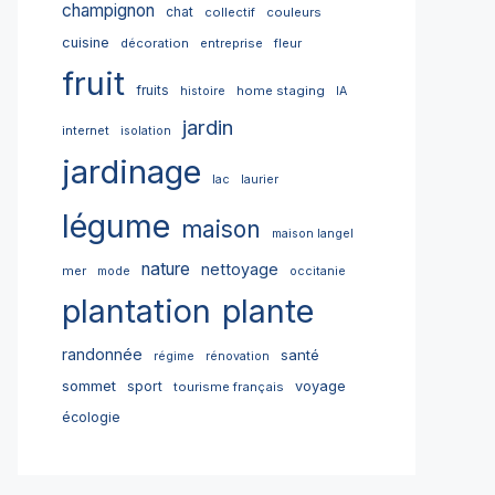
champignon
chat
collectif
couleurs
cuisine
décoration
entreprise
fleur
fruit
fruits
home staging
histoire
IA
jardin
internet
isolation
jardinage
lac
laurier
légume
maison
maison langel
nature
nettoyage
mer
mode
occitanie
plantation
plante
randonnée
santé
régime
rénovation
sommet
sport
voyage
tourisme français
écologie