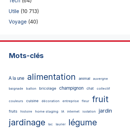
Tech
(64)
Utile
(10 713)
Voyage
(40)
Mots-clés
alimentation
A la une
animal
auvergne
champignon
bricolage
chat
ballon
collectif
baignade
fruit
cuisine
couleurs
décoration
entreprise
fleur
jardin
fruits
home staging
internet
histoire
IA
isolation
jardinage
légume
lac
laurier