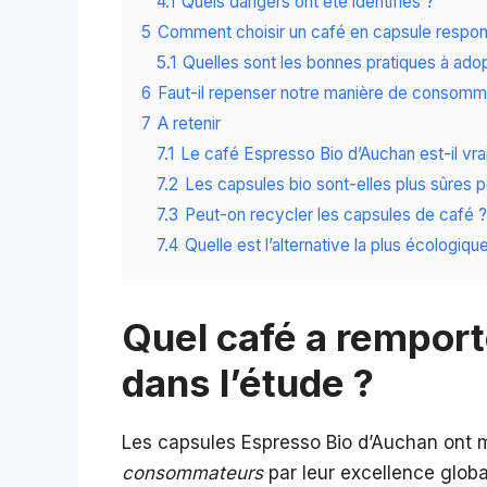
4.1
Quels dangers ont été identifiés ?
5
Comment choisir un café en capsule respon
5.1
Quelles sont les bonnes pratiques à adop
6
Faut-il repenser notre manière de consomme
7
A retenir
7.1
Le café Espresso Bio d’Auchan est-il vr
7.2
Les capsules bio sont-elles plus sûres p
7.3
Peut-on recycler les capsules de café ?
7.4
Quelle est l’alternative la plus écologiq
Quel café a remport
dans l’étude ?
Les capsules Espresso Bio d’Auchan ont m
consommateurs
par leur excellence glob