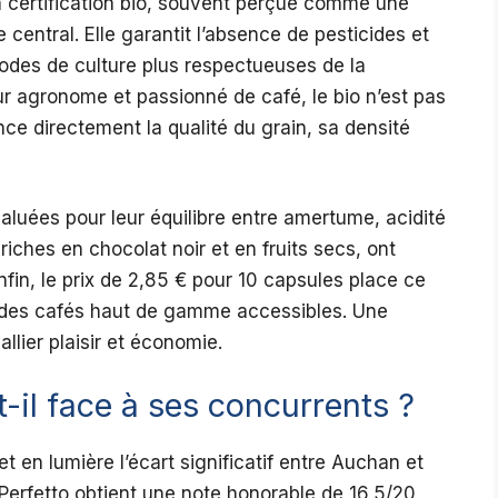
a certification bio, souvent perçue comme une
e central. Elle garantit l’absence de pesticides et
hodes de culture plus respectueuses de la
eur agronome et passionné de café, le bio n’est pas
uence directement la qualité du grain, sa densité
 saluées pour leur équilibre entre amertume, acidité
riches en chocolat noir et en fruits secs, ont
nfin, le prix de 2,85 € pour 10 capsules place ce
le des cafés haut de gamme accessibles. Une
lier plaisir et économie.
il face à ses concurrents ?
t en lumière l’écart significatif entre Auchan et
Perfetto obtient une note honorable de 16,5/20