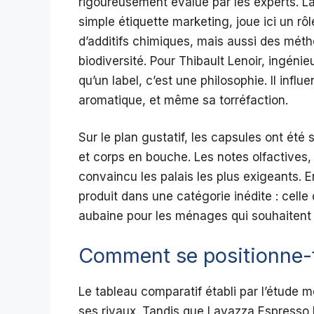
rigoureusement évalué par les experts. L
simple étiquette marketing, joue ici un rôl
d’additifs chimiques, mais aussi des mét
biodiversité. Pour Thibault Lenoir, ingéni
qu’un label, c’est une philosophie. Il infl
aromatique, et même sa torréfaction.
Sur le plan gustatif, les capsules ont été
et corps en bouche. Les notes olfactives, 
convaincu les palais les plus exigeants. E
produit dans une catégorie inédite : cel
aubaine pour les ménages qui souhaitent al
Comment se positionne-t-
Le tableau comparatif établi par l’étude me
ses rivaux. Tandis que Lavazza Espresso 