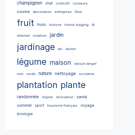
champignon
chat
collectif
couleurs
cuisine
décoration
entreprise
fleur
fruit
fruits
home staging
histoire
IA
jardin
internet
isolation
jardinage
lac
laurier
légume
maison
maison langel
nature
nettoyage
mer
mode
occitanie
plantation
plante
randonnée
santé
régime
rénovation
sommet
sport
voyage
tourisme français
écologie