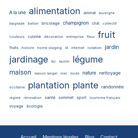
alimentation
A la une
animal
auvergne
champignon
bricolage
chat
ballon
collectif
baignade
fruit
cuisine
couleurs
décoration
entreprise
fleur
jardin
fruits
home staging
internet
histoire
IA
isolation
jardinage
légume
lac
laurier
maison
nature
nettoyage
mer
maison langel
mode
plantation
plante
randonnée
occitanie
santé
sommet
sport
tourisme français
régime
rénovation
voyage
écologie
Accueil
Mentions légales
Blog
Contact