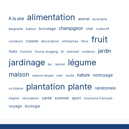
alimentation
A la une
animal
auvergne
champignon
bricolage
chat
ballon
collectif
baignade
fruit
cuisine
couleurs
décoration
entreprise
fleur
jardin
fruits
home staging
internet
histoire
IA
isolation
jardinage
légume
lac
laurier
maison
nature
nettoyage
mer
maison langel
mode
plantation
plante
randonnée
occitanie
santé
sommet
sport
tourisme français
régime
rénovation
voyage
écologie