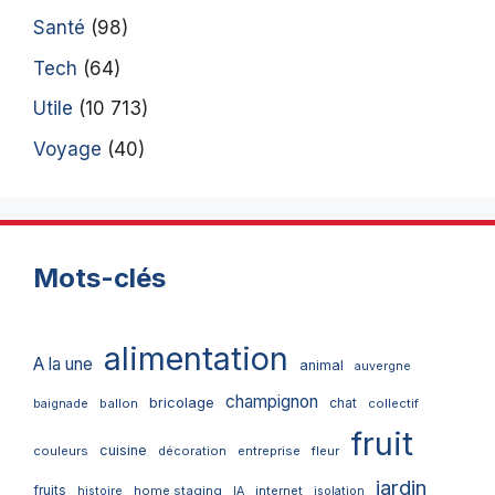
Santé
(98)
Tech
(64)
Utile
(10 713)
Voyage
(40)
Mots-clés
alimentation
A la une
animal
auvergne
champignon
bricolage
chat
ballon
collectif
baignade
fruit
cuisine
couleurs
décoration
entreprise
fleur
jardin
fruits
home staging
internet
histoire
IA
isolation