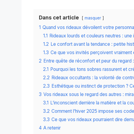
Dans cet article
masquer
1
Quand vos rideaux dévoilent votre personnal
1.1
Rideaux lourds et couleurs neutres : une 
1.2
Le confort avant la tendance : petite hist
1.3
Ce que vos invités perçoivent vraiment
2
Entre quête de réconfort et peur du regard 
2.1
Pourquoi les tons sobres rassurent et c
2.2
Rideaux occultants : la volonté de contr
2.3
Esthétique ou instinct de protection ? 
3
Vos rideaux sous le regard des autres : mirag
3.1
L’inconscient derrière la matière et la co
3.2
Comment l’hiver 2025 impose ses codes
3.3
Ce que vos rideaux pourraient dire dema
4
A retenir