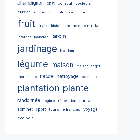
champignon
chat
collectif
couleurs
cuisine
décoration
entreprise
fleur
fruit
fruits
home staging
histoire
IA
jardin
internet
isolation
jardinage
lac
laurier
légume
maison
maison langel
nature
nettoyage
mer
mode
occitanie
plantation
plante
randonnée
santé
régime
rénovation
sommet
sport
voyage
tourisme français
écologie