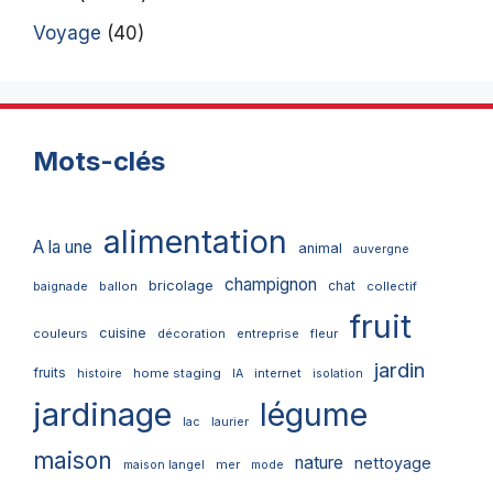
Voyage
(40)
Mots-clés
alimentation
A la une
animal
auvergne
champignon
bricolage
chat
ballon
collectif
baignade
fruit
cuisine
couleurs
décoration
entreprise
fleur
jardin
fruits
home staging
internet
histoire
IA
isolation
jardinage
légume
lac
laurier
maison
nature
nettoyage
mer
maison langel
mode