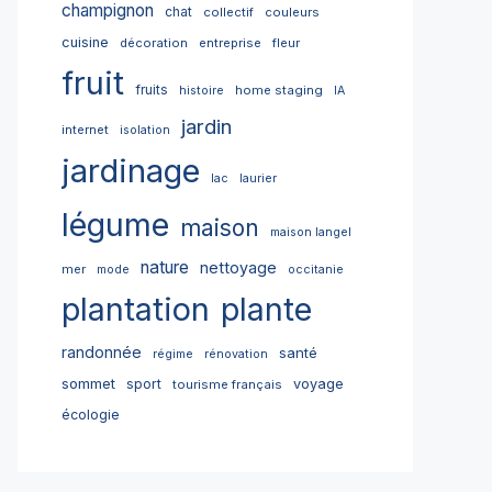
champignon
chat
collectif
couleurs
cuisine
décoration
entreprise
fleur
fruit
fruits
home staging
histoire
IA
jardin
internet
isolation
jardinage
lac
laurier
légume
maison
maison langel
nature
nettoyage
mer
mode
occitanie
plantation
plante
randonnée
santé
régime
rénovation
sommet
sport
voyage
tourisme français
écologie