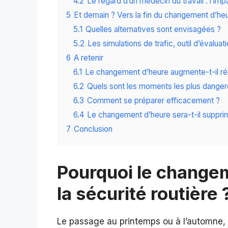
4.2
Le regard d’un médecin du travail : l’i
5
Et demain ? Vers la fin du changement d’he
5.1
Quelles alternatives sont envisagées ?
5.2
Les simulations de trafic, outil d’évaluati
6
A retenir
6.1
Le changement d’heure augmente-t-il rée
6.2
Quels sont les moments les plus danger
6.3
Comment se préparer efficacement ?
6.4
Le changement d’heure sera-t-il suppri
7
Conclusion
Pourquoi le changem
la sécurité routière 
Le passage au printemps ou à l’automne, b