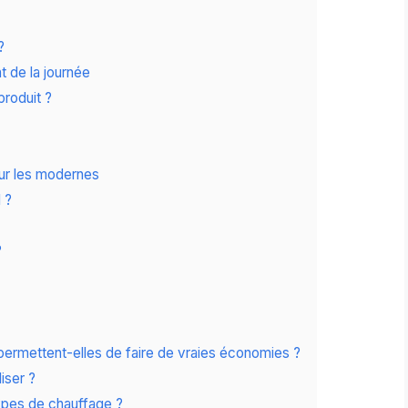
?
 de la journée
produit ?
ur les modernes
 ?
?
ermettent-elles de faire de vraies économies ?
liser ?
ypes de chauffage ?