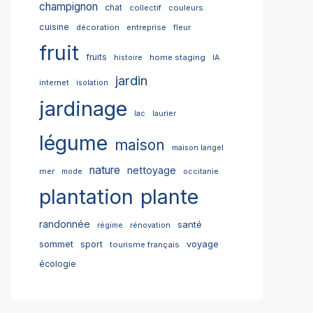
champignon
chat
collectif
couleurs
cuisine
décoration
entreprise
fleur
fruit
fruits
home staging
histoire
IA
jardin
internet
isolation
jardinage
lac
laurier
légume
maison
maison langel
nature
nettoyage
mer
mode
occitanie
plantation
plante
randonnée
santé
régime
rénovation
sommet
sport
voyage
tourisme français
écologie