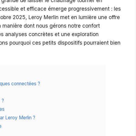
t grande de laisser le chauffage tourner en
ccessible et efficace émerge progressivement : les
obre 2025, Leroy Merlin met en lumière une offre
 la manière dont nous gérons notre confort
s analyses concrètes et une exploration
ns pourquoi ces petits dispositifs pourraient bien
iques connectées ?
 ?
les
ar Leroy Merlin ?
e