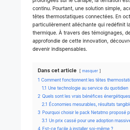
prolongées sur le canapé, la tentation es
continu. Pourtant, une solution simple, a
têtes thermostatiques connectées. En oct
particulièrement alléchante qui redéfinit
thermique. À travers des témoignages, de
approfondie de cette innovation, découvro
devenir indispensables.
Dans cet article
masquer
1
Comment fonctionnent les têtes thermostat
1.1
Une technologie au service du quotidien
2
Quels sont les vrais bénéfices énergétiques
2.1
Économies mesurables, résultats tangib
3
Pourquoi choisir le pack Netatmo proposé p
3.1
Un prix cassé pour une adoption massiv
4
Est-ce facile à installer soi-même ?