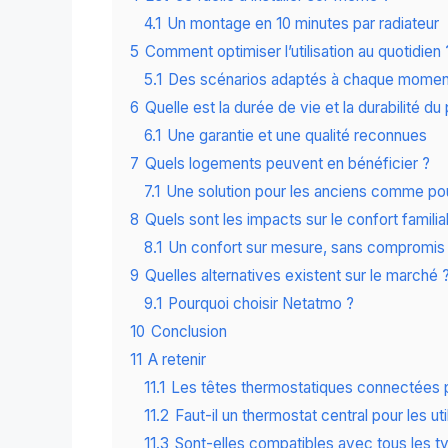
4.1
Un montage en 10 minutes par radiateur
5
Comment optimiser l’utilisation au quotidien 
5.1
Des scénarios adaptés à chaque moment
6
Quelle est la durée de vie et la durabilité du 
6.1
Une garantie et une qualité reconnues
7
Quels logements peuvent en bénéficier ?
7.1
Une solution pour les anciens comme po
8
Quels sont les impacts sur le confort familial
8.1
Un confort sur mesure, sans compromis
9
Quelles alternatives existent sur le marché 
9.1
Pourquoi choisir Netatmo ?
10
Conclusion
11
A retenir
11.1
Les têtes thermostatiques connectées p
11.2
Faut-il un thermostat central pour les uti
11.3
Sont-elles compatibles avec tous les t