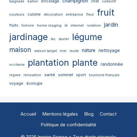
champignon
bricolage
chat
ballon
collectif
baignade
fruit
cuisine
couleurs
décoration
entreprise
fleur
jardin
fruits
home staging
internet
histoire
IA
isolation
jardinage
légume
lac
laurier
maison
nature
nettoyage
mer
maison langel
mode
plantation
plante
randonnée
occitanie
santé
sommet
sport
tourisme français
régime
rénovation
voyage
écologie
Accueil
Mentions légales
Blog
Contact
Politique de confidentialité
© 2026 Inspire France • Tous droits réservés