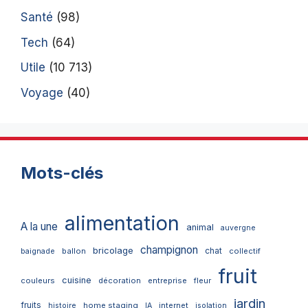
Santé
(98)
Tech
(64)
Utile
(10 713)
Voyage
(40)
Mots-clés
alimentation
A la une
animal
auvergne
champignon
bricolage
chat
ballon
collectif
baignade
fruit
cuisine
couleurs
décoration
entreprise
fleur
jardin
fruits
home staging
internet
histoire
IA
isolation