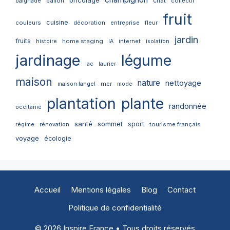
bricolage
chat
ballon
collectif
baignade
fruit
cuisine
couleurs
décoration
entreprise
fleur
jardin
fruits
home staging
internet
histoire
IA
isolation
jardinage
légume
lac
laurier
maison
nature
nettoyage
mer
maison langel
mode
plantation
plante
randonnée
occitanie
santé
sommet
sport
tourisme français
régime
rénovation
voyage
écologie
Accueil
Mentions légales
Blog
Contact
Politique de confidentialité
© 2026 Inspire France • Tous droits réservés