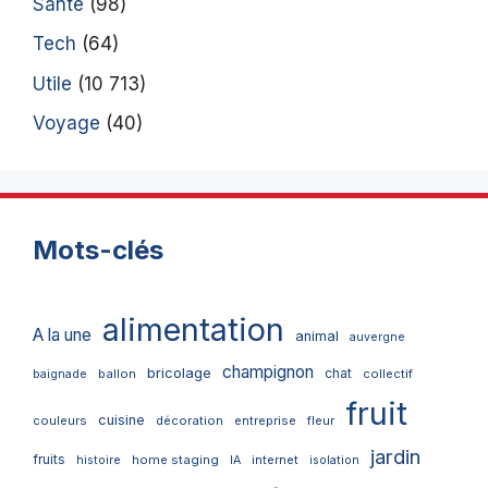
Santé
(98)
Tech
(64)
Utile
(10 713)
Voyage
(40)
Mots-clés
alimentation
A la une
animal
auvergne
champignon
bricolage
chat
ballon
collectif
baignade
fruit
cuisine
couleurs
décoration
entreprise
fleur
jardin
fruits
home staging
internet
histoire
IA
isolation